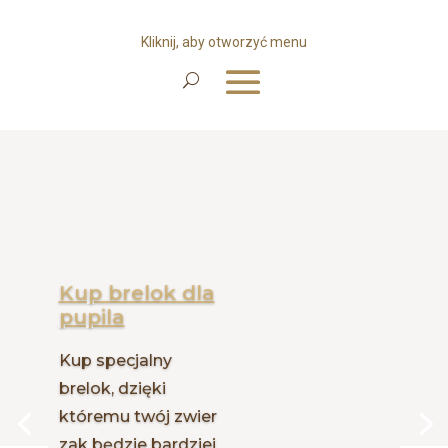
Odtwarzacz
video
Kup brelok dla
pupila
Kup specjalny
brelok, dzięki
któremu twój zwier
zak będzie bardziej